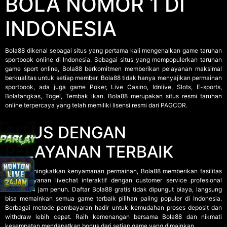
BOLA NOMOR 1 DI
INDONESIA
Bola88
dikenal sebagai situs yang pertama kali mengenalkan game taruhan
sportbook online di Indonesia. Sebagai situs yang mempopulerkan taruhan
game sport online, Bola88 berkomitmen memberikan pelayanan maksimal
berkualitas untuk setiap member. Bola88 tidak hanya menyajikan permainan
sportbook, ada juga game Poker, Live Casino, Idnlive, Slots, E-sports,
Bolatangkas, Togel, Tembak ikan. Bola88 merupakan situs resmi taruhan
online terpercaya yang telah memiliki lisensi resmi dari PAGCOR.
SITUS DENGAN
PELAYANAN TERBAIK
Untuk meningkatkan kenyamanan permainan, Bola88 memberikan fasilitas
berupa layanan livechat interaktif dengan customer service profesional
selama 24 jam penuh. Daftar Bola88 gratis tidak dipungut biaya, langsung
bisa memainkan semua game terbaik pilihan paling populer di Indonesia.
Berbagai metode pembayaran hadir untuk kemudahan proses deposit dan
withdraw lebih cepat. Raih kemenangan bersama Bola88 dan nikmati
kesempatan mendapatkan bonus dari setiap game yang dimainkan.